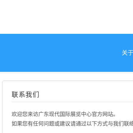
ABOUT US
关
联系我们
欢迎您来访广东现代国际展览中心官方网站。
如果您有任何问题或建议请通过以下方式与我们联